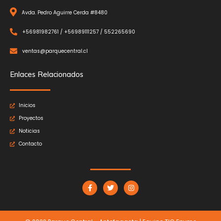
Avda. Pedro Aguirre Cerda #8480
+56981982761 / +56989111257 / 552265690
ventas@parquecentral.cl
Enlaces Relacionados
Inicios
Proyectos
Noticias
Contacto